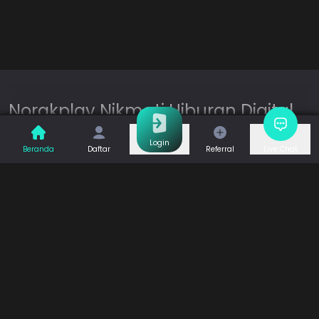
Norakplay Nikmati Hiburan Digital
Praktis Setiap Hari
Login
Beranda
Daftar
Referral
Live Chat
Selengkapnya
Norakplay
hadir sebagai platform hiburan digital yang
memberikan kemudahan bagi pengguna untuk
Permainan
menikmati berbagai permainan online secara praktis
Togel
Slot
setiap hari. Dengan desain yang modern dan navigasi
yang sederhana, pengguna dapat langsung
Casino
Games
mengakses berbagai fitur tanpa proses yang rumit.
Sports
Promo
Kecepatan sistem yang stabil juga menjadi salah satu
keunggulan, sehingga pengalaman bermain terasa
Bantuan & Panduan
lebih lancar dan nyaman di berbagai perangkat.