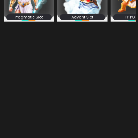
Pragmatic Slot
Advant Slot
PP POP