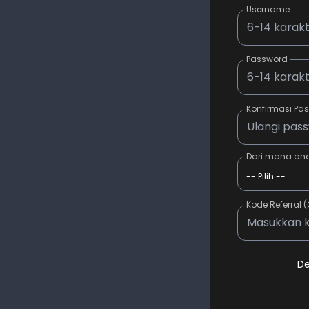
Username
Password
Konfirmasi Pa
Dari mana and
-- Pilih --
Kode Referral 
Referral
Facebook
De
Instagram
Web Iklan