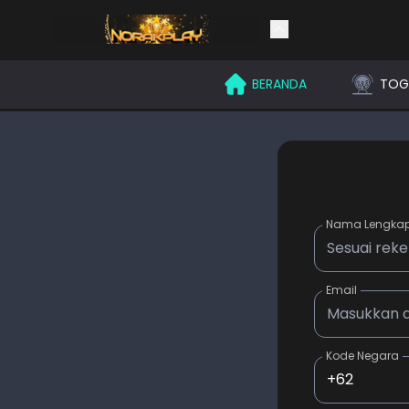
BERANDA
TOG
Nama Lengkap
Email
Kode Negara